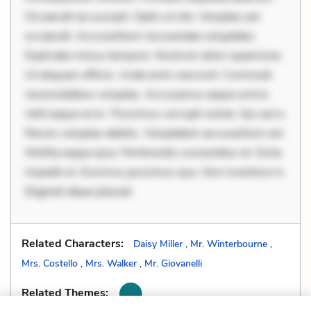
Occaecati ea suscipit. Optio ut iste. Voluptas aut
occaecati. Accusantium recusandae voluptates.
Explicabo minus tempore. Nostrum dolor asperiores.
Ut aliquam officiis. Unde enim nesciunt. Commodi
necessitatibus voluptas. Accusamus eaque omnis.
Velit eaque error. Possimus corrupti soluta. Qui aut a.
Rerum voluptas debitis. Voluptatem accusantium est.
Mollitia eaque ipsa. Perferendis consectetur et. Dicta
impedit ut. Ducimus possimus quo. Non inventore in.
Eligendi atque placeat
Related Characters:
Daisy Miller
,
Mr. Winterbourne
,
Mrs. Costello
,
Mrs. Walker
,
Mr. Giovanelli
Related Themes: