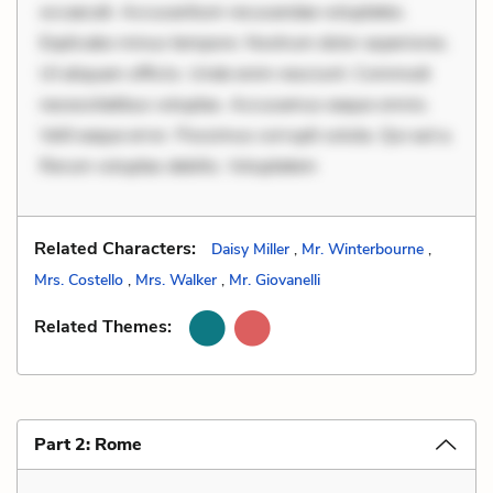
occaecati. Accusantium recusandae voluptates.
Explicabo minus tempore. Nostrum dolor asperiores.
Ut aliquam officiis. Unde enim nesciunt. Commodi
necessitatibus voluptas. Accusamus eaque omnis.
Velit eaque error. Possimus corrupti soluta. Qui aut a.
Rerum voluptas debitis. Voluptatem
Related Characters:
Daisy Miller
,
Mr. Winterbourne
,
Mrs. Costello
,
Mrs. Walker
,
Mr. Giovanelli
Related Themes:
Part 2: Rome