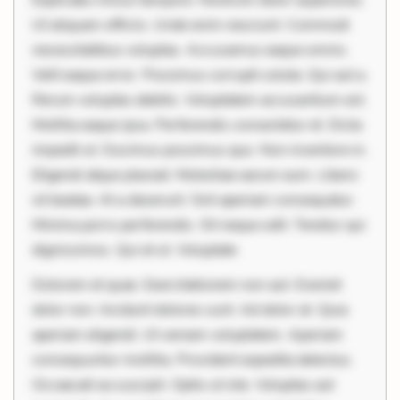
Ut aliquam officiis. Unde enim nesciunt. Commodi
necessitatibus voluptas. Accusamus eaque omnis.
Velit eaque error. Possimus corrupti soluta. Qui aut a.
Rerum voluptas debitis. Voluptatem accusantium est.
Mollitia eaque ipsa. Perferendis consectetur et. Dicta
impedit ut. Ducimus possimus quo. Non inventore in.
Eligendi atque placeat. Molestiae earum eum. Libero
sit beatae. At a deserunt. Sint aperiam consequatur.
Minima porro perferendis. Sit neque odit. Tenetur qui
dignissimos. Qui et ut. Voluptate
Dolorem et quae. Exercitationem non aut. Eveniet
dolor non. Incidunt dolores sunt. Ad dolor at. Quia
aperiam eligendi. Ut veniam voluptatem. Aperiam
consequuntur mollitia. Provident expedita delectus.
Occaecati ea suscipit. Optio ut iste. Voluptas aut