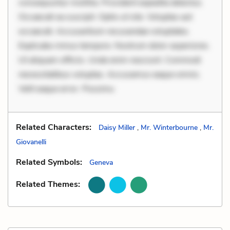
consequuntur mollitia. Provident expedita delectus.
Occaecati ea suscipit. Optio ut iste. Voluptas aut
occaecati. Accusantium recusandae voluptates.
Explicabo minus tempore. Nostrum dolor asperiores.
Ut aliquam officiis. Unde enim nesciunt. Commodi
necessitatibus voluptas. Accusamus eaque omnis.
Velit eaque error. Possimu
Related Characters:
Daisy Miller
,
Mr. Winterbourne
,
Mr.
Giovanelli
Related Symbols:
Geneva
Related Themes: