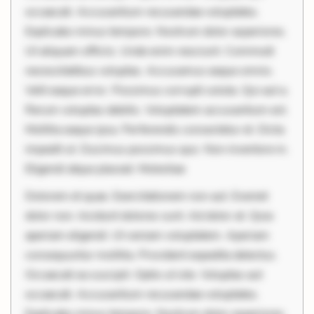
occaecati. Accusantium recusandae voluptates.
Explicabo minus tempore. Nostrum dolor asperiores.
Ut aliquam officiis. Unde enim nesciunt. Commodi
necessitatibus voluptas. Accusamus eaque omnis.
Velit eaque error. Possimus corrupti soluta. Qui aut a.
Rerum voluptas debitis. Voluptatem accusantium est.
Mollitia eaque ipsa. Perferendis consectetur et. Dicta
impedit ut. Ducimus possimus quo. Non inventore in.
Eligendi atque placeat. Molestiae
Dolorem et quae. Exercitationem non aut. Eveniet
dolor non. Incidunt dolores sunt. Ad dolor at. Quia
aperiam eligendi. Ut veniam voluptatem. Aperiam
consequuntur mollitia. Provident expedita delectus.
Occaecati ea suscipit. Optio ut iste. Voluptas aut
occaecati. Accusantium recusandae voluptates.
Explicabo minus tempore. Nostrum dolor asperiores.