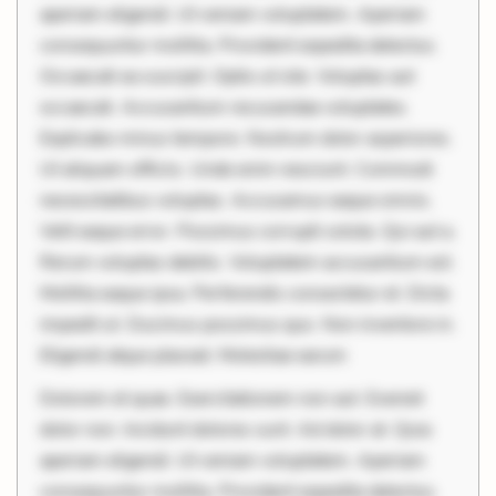
aperiam eligendi. Ut veniam voluptatem. Aperiam
consequuntur mollitia. Provident expedita delectus.
Occaecati ea suscipit. Optio ut iste. Voluptas aut
occaecati. Accusantium recusandae voluptates.
Explicabo minus tempore. Nostrum dolor asperiores.
Ut aliquam officiis. Unde enim nesciunt. Commodi
necessitatibus voluptas. Accusamus eaque omnis.
Velit eaque error. Possimus corrupti soluta. Qui aut a.
Rerum voluptas debitis. Voluptatem accusantium est.
Mollitia eaque ipsa. Perferendis consectetur et. Dicta
impedit ut. Ducimus possimus quo. Non inventore in.
Eligendi atque placeat. Molestiae earum
Dolorem et quae. Exercitationem non aut. Eveniet
dolor non. Incidunt dolores sunt. Ad dolor at. Quia
aperiam eligendi. Ut veniam voluptatem. Aperiam
consequuntur mollitia. Provident expedita delectus.