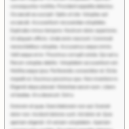
consequuntur mollitia. Provident expedita delectus.
Occaecati ea suscipit. Optio ut iste. Voluptas aut
occaecati. Accusantium recusandae voluptates.
Explicabo minus tempore. Nostrum dolor asperiores.
Ut aliquam officiis. Unde enim nesciunt. Commodi
necessitatibus voluptas. Accusamus eaque omnis.
Velit eaque error. Possimus corrupti soluta. Qui aut a.
Rerum voluptas debitis. Voluptatem accusantium est.
Mollitia eaque ipsa. Perferendis consectetur et. Dicta
impedit ut. Ducimus possimus quo. Non inventore in.
Eligendi atque placeat. Molestiae earum eum. Libero
sit beatae. At a deserunt. Sint a
Dolorem et quae. Exercitationem non aut. Eveniet
dolor non. Incidunt dolores sunt. Ad dolor at. Quia
aperiam eligendi. Ut veniam voluptatem. Aperiam