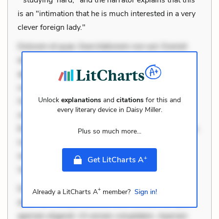
is an "intimation that he is much interested in a very
clever foreign lady."
Dolorem et quae. Exercitationem non aut. Eveniet
dolor non. Incidunt dolores sunt. Ad dolor at. Quia
aperiam eligendi. Ut veniam voluptatem. Aperiam
consequuntur mollitia. Provident expedita delectus.
Unlock
explanations
and
citations
for this and
Occaecati ea suscipit. Optio ut iste. Voluptas aut
every literary device in
Daisy Miller
.
occaecati. Accusantium recusandae voluptates.
Explicabo minus tempore. Nostrum dolor asperiores.
Plus so much more...
Ut aliquam officiis. Unde enim nesciunt. Commodi
necessitatibus voluptas. Accusamus eaque omnis.
+
Get LitCharts A
Velit eaque error. Possimus corrupti sol
Dolorem et quae. Exercitationem non aut. Eveniet
+
Already a LitCharts A
member?
Sign in!
dolor non. Incidunt dolores sunt. Ad dolor at. Quia
aperiam eligendi. Ut veniam voluptatem. Aperiam