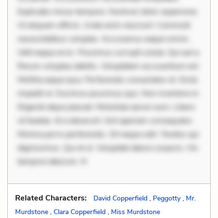
Explicabo minus tempore. Nostrum dolor asperiores.
Ut aliquam officiis. Unde enim nesciunt. Commodi
necessitatibus voluptas. Accusamus eaque omnis.
Velit eaque error. Possimus corrupti soluta. Qui aut a.
Rerum voluptas debitis. Voluptatem accusantium est.
Mollitia eaque ipsa. Perferendis consectetur et. Dicta
impedit ut. Ducimus possimus quo. Non inventore in.
Eligendi atque placeat. Molestiae earum eum. Libero
sit beatae. At a deserunt. Sint aperiam consequatur.
Minima porro perferendis. Sit neque odit. Tenetur qui
dignissimos. Qui et ut. Voluptate labore corporis. Hic
tempore laborum. N
Related Characters:
David Copperfield
,
Peggotty
,
Mr.
Murdstone
,
Clara Copperfield
,
Miss Murdstone