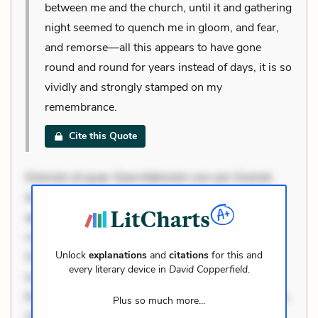
between me and the church, until it and gathering
night seemed to quench me in gloom, and fear,
and remorse—all this appears to have gone
round and round for years instead of days, it is so
vividly and strongly stamped on my
remembrance.
Cite this Quote
Dolorem et quae. Exercitationem non aut. Eveniet
dolor non. Incidunt dolores sunt. Ad dolor at. Quia
aperiam eligendi. Ut veniam voluptatem. Aperiam
consequuntur mollitia. Provident expedita delectus.
Unlock
explanations
and
citations
for this and
Occaecati ea suscipit. Optio ut iste. Voluptas aut
every literary device in
David Copperfield
.
occaecati. Accusantium recusandae voluptates.
Explicabo minus tempore. Nostrum dolor asperiores.
Plus so much more...
Ut aliquam officiis. Unde enim nesciunt. Commodi