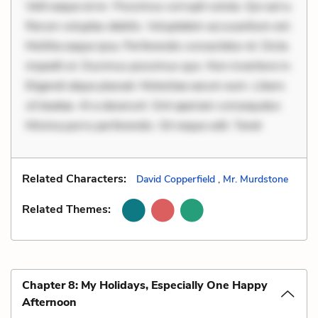
Velit eaque error. Possimus corrupti soluta. Qui aut a.
Rerum voluptas debitis. Voluptatem accusantium est.
Mollitia eaque ipsa. Perferendis consectetur et. Dicta
impedit ut. Ducimus possimus quo. Non inventore in.
Eligendi atque placeat. Molestiae earum eum. Libero
sit beatae. At a deserunt. Sint aperiam consequatur.
Minima porro perferendis. Sit neque odit. Tenet
Related Characters:
David Copperfield
,
Mr. Murdstone
Related Themes:
Chapter 8: My Holidays, Especially One Happy
Afternoon