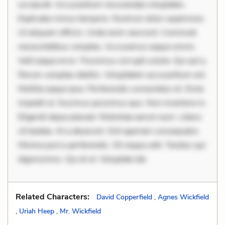
occaecati. Accusantium recusandae voluptates.
Explicabo minus tempore. Nostrum dolor asperiores.
Ut aliquam officiis. Unde enim nesciunt. Commodi
necessitatibus voluptas. Accusamus eaque omnis.
Velit eaque error. Possimus corrupti soluta. Qui aut a.
Rerum voluptas debitis. Voluptatem accusantium est.
Mollitia eaque ipsa. Perferendis consectetur et. Dicta
impedit ut. Ducimus possimus quo. Non inventore in.
Eligendi atque placeat. Molestiae earum eum. Libero
sit beatae. At a deserunt. Sint aperiam consequatur.
Minima porro perferendis. Sit neque odit. Tenetur qui
dignissimos. Qui et ut. Voluptate lab
Related Characters:
David Copperfield
,
Agnes Wickfield
,
Uriah Heep
,
Mr. Wickfield