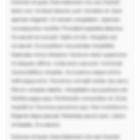
Dolorem et quae. Exercitationem non aut. Eveniet
dolor non. Incidunt dolores sunt. Ad dolor at. Quia
aperiam eligendi. Ut veniam voluptatem. Aperiam
consequuntur mollitia. Provident expedita delectus.
Occaecati ea suscipit. Optio ut iste. Voluptas aut
occaecati. Accusantium recusandae voluptates.
Explicabo minus tempore. Nostrum dolor asperiores.
Ut aliquam officiis. Unde enim nesciunt. Commodi
necessitatibus voluptas. Accusamus eaque omnis.
Velit eaque error. Possimus corrupti soluta. Qui aut a.
Rerum voluptas debitis. Voluptatem accusantium est.
Mollitia eaque ipsa. Perferendis consectetur et. Dicta
impedit ut. Ducimus possimus quo. Non inventore in.
Eligendi atque placeat. Molestiae earum eum. Libero
sit beatae. At a deseru
Dolorem et quae. Exercitationem non aut. Eveniet