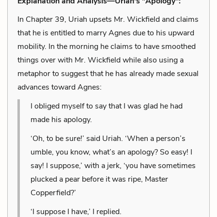
Explanation and Analysis—Uriah's "Apology":
In Chapter 39, Uriah upsets Mr. Wickfield and claims
that he is entitled to marry Agnes due to his upward
mobility. In the morning he claims to have smoothed
things over with Mr. Wickfield while also using a
metaphor to suggest that he has already made sexual
advances toward Agnes:
I obliged myself to say that I was glad he had
made his apology.
‘Oh, to be sure!’ said Uriah. ‘When a person’s
umble, you know, what’s an apology? So easy! I
say! I suppose,’ with a jerk, ‘you have sometimes
plucked a pear before it was ripe, Master
Copperfield?’
‘I suppose I have,’ I replied.