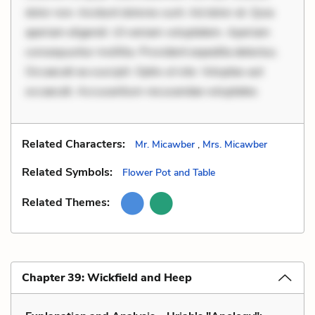
dolor non. Incidunt dolores sunt. Ad dolor at. Quia
aperiam eligendi. Ut veniam voluptatem. Aperiam
consequuntur mollitia. Provident expedita delectus.
Occaecati ea suscipit. Optio ut iste. Voluptas aut
occaecati. Accusantium recusandae voluptates
Related Characters:
Mr. Micawber
,
Mrs. Micawber
Related Symbols:
Flower Pot and Table
Related Themes:
Chapter 39: Wickfield and Heep