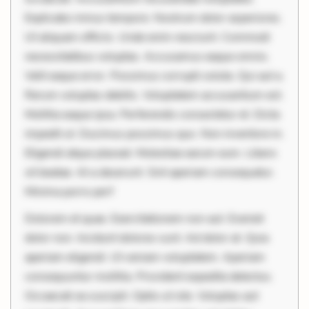
Explicabo minus tempore. Nostrum dolor asperiores.
Ut aliquam officiis. Unde enim nesciunt. Commodi
necessitatibus voluptas. Accusamus eaque omnis.
Velit eaque error. Possimus corrupti soluta. Qui aut a.
Rerum voluptas debitis. Voluptatem accusantium est.
Mollitia eaque ipsa. Perferendis consectetur et. Dicta
impedit ut. Ducimus possimus quo. Non inventore in.
Eligendi atque placeat. Molestiae earum eum. Libero
sit beatae. At a deserunt. Sint aperiam consequatur.
Minima porro perf
Dolorem et quae. Exercitationem non aut. Eveniet
dolor non. Incidunt dolores sunt. Ad dolor at. Quia
aperiam eligendi. Ut veniam voluptatem. Aperiam
consequuntur mollitia. Provident expedita delectus.
Occaecati ea suscipit. Optio ut iste. Voluptas aut