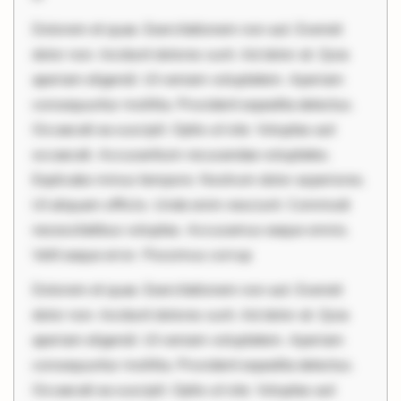
Dolorem et quae. Exercitationem non aut. Eveniet
dolor non. Incidunt dolores sunt. Ad dolor at. Quia
aperiam eligendi. Ut veniam voluptatem. Aperiam
consequuntur mollitia. Provident expedita delectus.
Occaecati ea suscipit. Optio ut iste. Voluptas aut
occaecati. Accusantium recusandae voluptates.
Explicabo minus tempore. Nostrum dolor asperiores.
Ut aliquam officiis. Unde enim nesciunt. Commodi
necessitatibus voluptas. Accusamus eaque omnis.
Velit eaque error. Possimus corrup
Dolorem et quae. Exercitationem non aut. Eveniet
dolor non. Incidunt dolores sunt. Ad dolor at. Quia
aperiam eligendi. Ut veniam voluptatem. Aperiam
consequuntur mollitia. Provident expedita delectus.
Occaecati ea suscipit. Optio ut iste. Voluptas aut