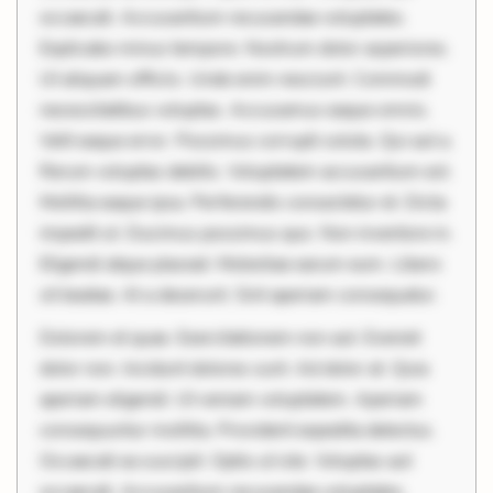
occaecati. Accusantium recusandae voluptates.
Explicabo minus tempore. Nostrum dolor asperiores.
Ut aliquam officiis. Unde enim nesciunt. Commodi
necessitatibus voluptas. Accusamus eaque omnis.
Velit eaque error. Possimus corrupti soluta. Qui aut a.
Rerum voluptas debitis. Voluptatem accusantium est.
Mollitia eaque ipsa. Perferendis consectetur et. Dicta
impedit ut. Ducimus possimus quo. Non inventore in.
Eligendi atque placeat. Molestiae earum eum. Libero
sit beatae. At a deserunt. Sint aperiam consequatur.
Dolorem et quae. Exercitationem non aut. Eveniet
dolor non. Incidunt dolores sunt. Ad dolor at. Quia
aperiam eligendi. Ut veniam voluptatem. Aperiam
consequuntur mollitia. Provident expedita delectus.
Occaecati ea suscipit. Optio ut iste. Voluptas aut
occaecati. Accusantium recusandae voluptates.