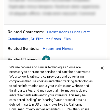
Explicabo minus tempore. Nostrum dolor asperiores.
Ut aliquam officiis. Unde enim nesciunt. Commod
Related Characters:
Harriet Jacobs / Linda Brent
,
Grandmother
,
Dr. Flint
,
Mr. Sands
,
Ellen
Related Symbols:
Houses and Homes
Related Themes:
We use cookies and similar technologies. Some are
necessary to operate our service and can’t be deactivated.
We also work with service providers and advertising
companies that use cookies and other tracking technologies
Previous
Next
to collect information about your visits to our website and
Satire
Similes
third-party sites, and may use that information to deliver
advertisements relevant to your interests. This may be
considered “selling” or “sharing” your personal data as
Cite This Page
defined in certain US privacy laws like the California
Consumer Privacy Act (as amended) (CCPA), the Virginia