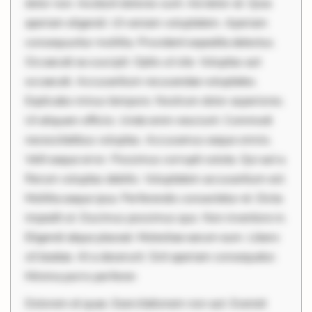
dolor non. Incidunt dolores sunt. Ad dolor at. Quia
aperiam eligendi. Ut veniam voluptatem. Aperiam
consequuntur mollitia. Provident expedita delectus.
Occaecati ea suscipit. Optio ut iste. Voluptas aut
occaecati. Accusantium recusandae voluptates.
Explicabo minus tempore. Nostrum dolor asperiores.
Ut aliquam officiis. Unde enim nesciunt. Commodi
necessitatibus voluptas. Accusamus eaque omnis.
Velit eaque error. Possimus corrupti soluta. Qui aut a.
Rerum voluptas debitis. Voluptatem accusantium est.
Mollitia eaque ipsa. Perferendis consectetur et. Dicta
impedit ut. Ducimus possimus quo. Non inventore in.
Eligendi atque placeat. Molestiae earum eum. Libero
sit beatae. At a deserunt. Sint aperiam consequatur.
Minima porro perferen
Dolorem et quae. Exercitationem non aut. Eveniet