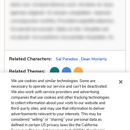
dolor non. Incidunt dolores sunt. Ad dolor at. Quia
aperiam eligendi. Ut veniam voluptatem. Aperiam
consequuntur mollitia. Provident expedita delectus.
Occaecati ea suscipit. Optio ut iste. Voluptas aut
occaecati. Accusantium recusandae voluptates. Ex
Related Characters:
Sal Paradise
,
Dean Moriarty
Related Themes:
We use cookies and similar technologies. Some are
necessary to operate our service and can’t be deactivated.
We also work with service providers and advertising
companies that use cookies and other tracking technologies
Previous
Next
to collect information about your visits to our website and
Metaphors
Personification
third-party sites, and may use that information to deliver
advertisements relevant to your interests. This may be
Cite This Page
considered “selling” or “sharing” your personal data as
defined in certain US privacy laws like the California