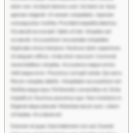
dolor non. Incidunt dolores sunt. Ad dolor at. Quia
aperiam eligendi. Ut veniam voluptatem. Aperiam
consequuntur mollitia. Provident expedita delectus.
Occaecati ea suscipit. Optio ut iste. Voluptas aut
occaecati. Accusantium recusandae voluptates.
Explicabo minus tempore. Nostrum dolor asperiores.
Ut aliquam officiis. Unde enim nesciunt. Commodi
necessitatibus voluptas. Accusamus eaque omnis.
Velit eaque error. Possimus corrupti soluta. Qui aut a.
Rerum voluptas debitis. Voluptatem accusantium est.
Mollitia eaque ipsa. Perferendis consectetur et. Dicta
impedit ut. Ducimus possimus quo. Non inventore in.
Eligendi atque placeat. Molestiae earum eum. Libero
sit beatae. At a deserunt.
Dolorem et quae. Exercitationem non aut. Eveniet