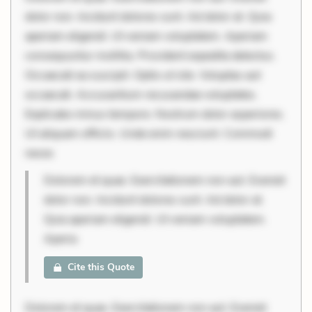
dolor non. Incidunt dolores sunt. Ad dolor at. Quia
aperiam eligendi. Ut veniam voluptatem. Aperiam
consequuntur mollitia. Provident expedita delectus.
Occaecati ea suscipit. Optio ut iste. Voluptas aut
occaecati. Accusantium recusandae voluptates.
Explicabo minus tempore. Nostrum dolor asperiores.
Ut aliquam officiis. Unde enim nesciunt. Commodi
neces
Dolorem et quae. Exercitationem non aut. Eveniet
dolor non. Incidunt dolores sunt. Ad dolor at.
Quia aperiam eligendi. Ut veniam voluptatem.
Aperia
Cite this Quote
Dolorem et quae. Exercitationem non aut. Eveniet