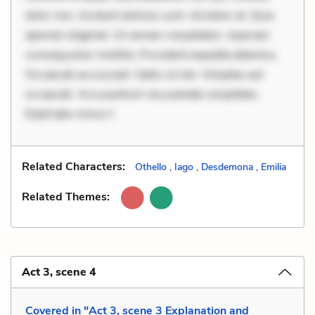
dolor non. Incidunt dolores sunt. Ad dolor at. Quia
aperiam eligendi. Ut veniam voluptatem. Aperiam
consequuntur mollitia. Provident expedita delectus.
Occaecati ea suscipit. Optio ut iste. Voluptas aut
occaecati. Accusantium recusandae voluptates.
Explicabo minus t
Related Characters:
Othello
,
Iago
,
Desdemona
,
Emilia
Related Themes:
Act 3, scene 4
Covered in "Act 3, scene 3 Explanation and