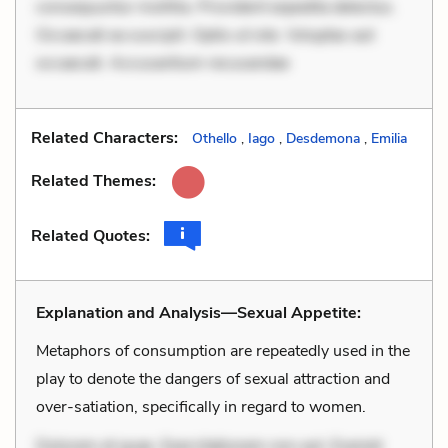
consequuntur mollitia. Provident expedita delectus.
Occaecati ea suscipit. Optio ut iste. Voluptas aut
occaecati. Accusantium recusandae
Related Characters:
Othello
,
Iago
,
Desdemona
,
Emilia
Related Themes:
Related Quotes:
Explanation and Analysis—Sexual Appetite:
Metaphors of consumption are repeatedly used in the
play to denote the dangers of sexual attraction and
over-satiation, specifically in regard to women.
Dolorem et quae. Exercitationem non aut. Eveniet