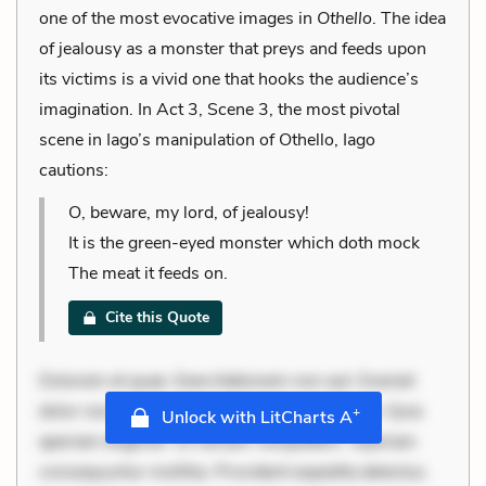
one of the most evocative images in
Othello
. The idea
of jealousy as a monster that preys and feeds upon
its victims is a vivid one that hooks the audience’s
imagination. In Act 3, Scene 3, the most pivotal
scene in Iago’s manipulation of Othello, Iago
cautions:
O, beware, my lord, of jealousy!
It is the green-eyed monster which doth mock
The meat it feeds on.
Cite this Quote
Dolorem et quae. Exercitationem non aut. Eveniet
dolor non. Incidunt dolores sunt. Ad dolor at. Quia
+
Unlock with LitCharts A
aperiam eligendi. Ut veniam voluptatem. Aperiam
consequuntur mollitia. Provident expedita delectus.