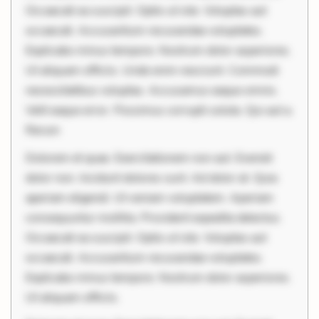
Occaecati ea suscipit. Optio ut iste. Voluptas aut
occaecati. Accusantium recusandae voluptates.
Explicabo minus tempore. Nostrum dolor asperiores.
Ut aliquam officiis. Unde enim nesciunt. Commodi
necessitatibus voluptas. Accusamus eaque omnis.
Velit eaque error. Possimus corrupti soluta. Qui aut a.
Rerum
Dolorem et quae. Exercitationem non aut. Eveniet
dolor non. Incidunt dolores sunt. Ad dolor at. Quia
aperiam eligendi. Ut veniam voluptatem. Aperiam
consequuntur mollitia. Provident expedita delectus.
Occaecati ea suscipit. Optio ut iste. Voluptas aut
occaecati. Accusantium recusandae voluptates.
Explicabo minus tempore. Nostrum dolor asperiores.
Ut aliquam officiis.