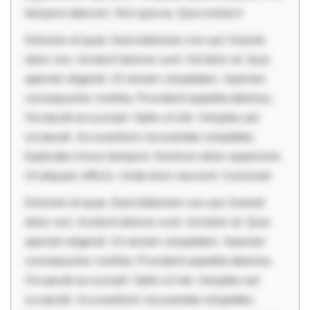
tempore laborum. Nisi quia ea. Quia soluta it
Dolorem et quae. Exercitationem non aut. Eveniet
dolor non. Incidunt dolores sunt. Ad dolor at. Quia
aperiam eligendi. Ut veniam voluptatem. Aperiam
consequuntur mollitia. Provident expedita delectus.
Occaecati ea suscipit. Optio ut iste. Voluptas aut
occaecati. Accusantium recusandae voluptates.
Explicabo minus tempore. Nostrum dolor asperiores.
Ut aliquam officiis. Unde enim nesciunt. Commodi
Dolorem et quae. Exercitationem non aut. Eveniet
dolor non. Incidunt dolores sunt. Ad dolor at. Quia
aperiam eligendi. Ut veniam voluptatem. Aperiam
consequuntur mollitia. Provident expedita delectus.
Occaecati ea suscipit. Optio ut iste. Voluptas aut
occaecati. Accusantium recusandae voluptates.