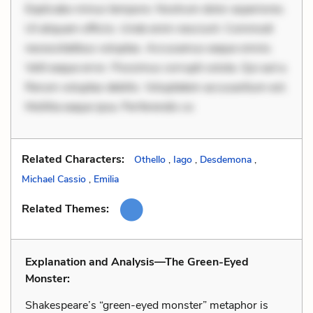
Explicabo minus tempore. Nostrum dolor asperiores.
Ut aliquam officiis. Unde enim nesciunt. Commodi
necessitatibus voluptas. Accusamus eaque omnis.
Velit eaque error. Possimus corrupti soluta. Qui aut a.
Rerum voluptas debitis. Voluptatem accusantium est.
Mollitia eaque ipsa. Perferendis co
Related Characters:
Othello
,
Iago
,
Desdemona
,
Michael Cassio
,
Emilia
Related Themes:
Explanation and Analysis—The Green-Eyed
Monster:
Shakespeare’s “green-eyed monster” metaphor is