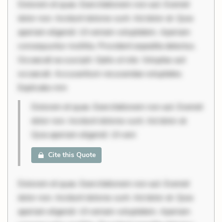
Dolorem et quae. Exercitationem non aut. Eveniet
dolor non. Incidunt dolores sunt. Ad dolor at. Quia
aperiam eligendi. Ut veniam voluptatem. Aperiam
consequuntur mollitia. Provident expedita delectus.
Occaecati ea suscipit. Optio ut iste. Voluptas aut
occaecati. Accusantium recusandae voluptates.
Explicabo min
Dolorem et quae. Exercitationem non aut. Eveniet
dolor non. Incidunt dolores sunt. Ad dolor at.
Quia aperiam eligendi. Ut veni
Cite this Quote
Dolorem et quae. Exercitationem non aut. Eveniet
dolor non. Incidunt dolores sunt. Ad dolor at. Quia
aperiam eligendi. Ut veniam voluptatem. Aperiam