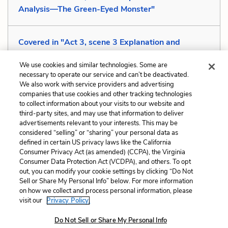
Analysis—The Green-Eyed Monster"
Covered in "Act 3, scene 3 Explanation and
Analysis—Sexual Appetite"
We use cookies and similar technologies. Some are
necessary to operate our service and can’t be deactivated.
We also work with service providers and advertising
companies that use cookies and other tracking technologies
Previous
Next
to collect information about your visits to our website and
Logos
Mood
third-party sites, and may use that information to deliver
advertisements relevant to your interests. This may be
Cite This Page
considered “selling” or “sharing” your personal data as
defined in certain US privacy laws like the California
Consumer Privacy Act (as amended) (CCPA), the Virginia
Consumer Data Protection Act (VCDPA), and others. To opt
out, you can modify your cookie settings by clicking “Do Not
Sell or Share My Personal Info” below. For more information
Home
About
Contact
Help
on how we collect and process personal information, please
LitCharts, a Learneo, Inc. business
visit our
Privacy Policy.
Copyright © 2026 All Rights Reserved
Do Not Sell or Share My Personal Info
Terms
Privacy
Privacy Request