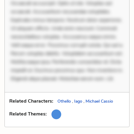
Occaecati ea suscipit. Optio ut iste. Voluptas aut
occaecati. Accusantium recusandae voluptates.
Explicabo minus tempore. Nostrum dolor asperiores.
Ut aliquam officiis. Unde enim nesciunt. Commodi
necessitatibus voluptas. Accusamus eaque omnis.
Velit eaque error. Possimus corrupti soluta. Qui aut a.
Rerum voluptas debitis. Voluptatem accusantium est.
Mollitia eaque ipsa. Perferendis consectetur et. Dicta
impedit ut. Ducimus possimus quo. Non inventore in.
Eligendi atque placeat. Molestiae earum eum. Lib
Related Characters:
Othello
,
Iago
,
Michael Cassio
Related Themes: