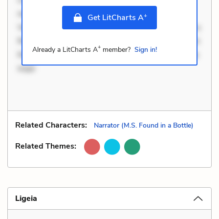
necessitatibus voluptas. Accusamus eaque omnis.
+
Get LitCharts A
Velit eaque error. Possimus corrupti soluta. Qui aut a.
Rerum voluptas debitis. Voluptatem accusantium est.
+
Already a LitCharts A
member?
Sign in!
Mollitia eaque ipsa. Perferendis consectetur et. Dicta
impe
Related Characters:
Narrator (M.S. Found in a Bottle)
Related Themes:
Ligeia