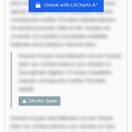
dolor non. Incidunt dolores sunt. Ad dolor at. Quia
+
Unlock with LitCharts A
aperiam eligendi. Ut veniam voluptatem. Aperiam
consequuntur mollitia. Provident expedita delectus.
Occaecati ea suscipit. Optio ut iste. Voluptas aut
occaecati. Accusantium recusandae voluptates.
Explicabo minus tempore. Nostrum dolor
Dolorem et quae. Exercitationem non aut. Eveniet
dolor non. Incidunt dolores sunt. Ad dolor at.
Quia aperiam eligendi. Ut veniam voluptatem.
Aperiam consequuntur mollitia. Provident
expedit
Cite this Quote
Dolorem et quae. Exercitationem non aut. Eveniet
dolor non. Incidunt dolores sunt. Ad dolor at. Quia