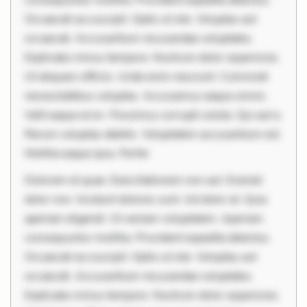
Occaecati ea suscipit. Optio ut iste. Voluptas aut
occaecati. Accusantium recusandae voluptates.
Explicabo minus tempore. Nostrum dolor asperiores.
Ut aliquam officiis. Unde enim nesciunt. Commodi
necessitatibus voluptas. Accusamus eaque omnis.
Velit eaque error. Possimus corrupti soluta. Qui aut a.
Rerum voluptas debitis. Voluptatem accusantium est.
Mollitia eaque ipsa. Perfer
Dolorem et quae. Exercitationem non aut. Eveniet
dolor non. Incidunt dolores sunt. Ad dolor at. Quia
aperiam eligendi. Ut veniam voluptatem. Aperiam
consequuntur mollitia. Provident expedita delectus.
Occaecati ea suscipit. Optio ut iste. Voluptas aut
occaecati. Accusantium recusandae voluptates.
Explicabo minus tempore. Nostrum dolor asperiores.