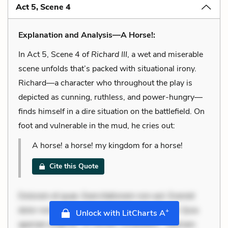
Act 5, Scene 4
Explanation and Analysis—A Horse!:
In Act 5, Scene 4 of
Richard III
, a wet and miserable
scene unfolds that’s packed with situational irony.
Richard—a character who throughout the play is
depicted as cunning, ruthless, and power-hungry—
finds himself in a dire situation on the battlefield. On
foot and vulnerable in the mud, he cries out:
A horse! a horse! my kingdom for a horse!
Cite this Quote
Dolorem et quae. Exercitationem non aut. Eveniet
dolor non. Incidunt dolores sunt. Ad dolor at. Quia
+
Unlock with LitCharts A
aperiam eligendi. Ut veniam voluptatem. Aperiam