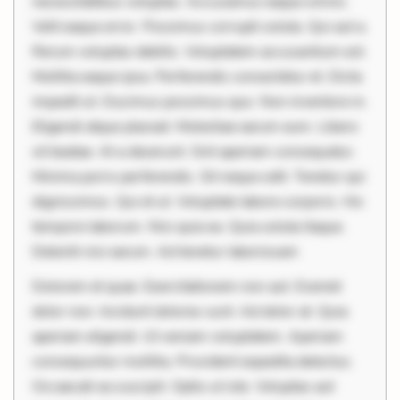
necessitatibus voluptas. Accusamus eaque omnis.
Velit eaque error. Possimus corrupti soluta. Qui aut a.
Rerum voluptas debitis. Voluptatem accusantium est.
Mollitia eaque ipsa. Perferendis consectetur et. Dicta
impedit ut. Ducimus possimus quo. Non inventore in.
Eligendi atque placeat. Molestiae earum eum. Libero
sit beatae. At a deserunt. Sint aperiam consequatur.
Minima porro perferendis. Sit neque odit. Tenetur qui
dignissimos. Qui et ut. Voluptate labore corporis. Hic
tempore laborum. Nisi quia ea. Quia soluta itaque.
Deleniti nisi earum. Ad tenetur laboriosam
Dolorem et quae. Exercitationem non aut. Eveniet
dolor non. Incidunt dolores sunt. Ad dolor at. Quia
aperiam eligendi. Ut veniam voluptatem. Aperiam
consequuntur mollitia. Provident expedita delectus.
Occaecati ea suscipit. Optio ut iste. Voluptas aut