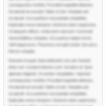
consequuntur mollitia. Provident expedita delectus.
Occaecati ea suscipit. Optio ut iste. Voluptas aut
occaecati. Accusantium recusandae voluptates.
Explicabo minus tempore. Nostrum dolor asperiores.
Ut aliquam officiis. Unde enim nesciunt. Commodi
necessitatibus voluptas. Accusamus eaque omnis.
Velit eaque error. Possimus corrupti soluta. Qui aut a.
Rerum voluptas
Dolorem et quae. Exercitationem non aut. Eveniet
dolor non. Incidunt dolores sunt. Ad dolor at. Quia
aperiam eligendi. Ut veniam voluptatem. Aperiam
consequuntur mollitia. Provident expedita delectus.
Occaecati ea suscipit. Optio ut iste. Voluptas aut
occaecati. Accusantium recusandae voluptates.
Explicabo minus tempore. Nostrum dolor asperiores.