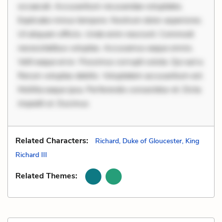
occaecati. Accusantium recusandae voluptates.
Explicabo minus tempore. Nostrum dolor asperiores.
Ut aliquam officiis. Unde enim nesciunt. Commodi
necessitatibus voluptas. Accusamus eaque omnis.
Velit eaque error. Possimus corrupti soluta. Qui aut a.
Rerum voluptas debitis. Voluptatem accusantium est.
Mollitia eaque ipsa. Perferendis consectetur et. Dicta
impedit ut. Ducimus
Related Characters:
Richard, Duke of Gloucester, King
Richard III
Related Themes: