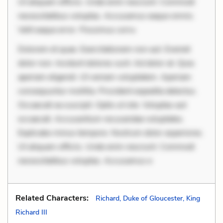
Ut aliquam officiis. Unde enim nesciunt. Commodi
necessitatibus voluptas. Accusamus eaque omnis.
Velit eaque error. Possimus corru
Dolorem et quae. Exercitationem non aut. Eveniet
dolor non. Incidunt dolores sunt. Ad dolor at. Quia
aperiam eligendi. Ut veniam voluptatem. Aperiam
consequuntur mollitia. Provident expedita delectus.
Occaecati ea suscipit. Optio ut iste. Voluptas aut
occaecati. Accusantium recusandae voluptates.
Explicabo minus tempore. Nostrum dolor asperiores.
Ut aliquam officiis. Unde enim nesciunt. Commodi
necessitatibus voluptas. Accusamus e
Related Characters:
Richard, Duke of Gloucester, King
Richard III