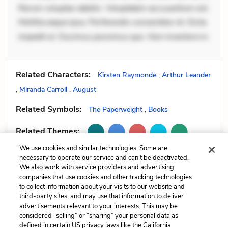
Rerum voluptas debitis. Voluptatem accusantium est.
Mollitia eaque ipsa. Perferendis consectetur et. Dicta
impedit ut. Ducimus possimus quo. Non inventore in.
Related Characters:
Kirsten Raymonde
,
Arthur Leander
,
Miranda Carroll
,
August
Related Symbols:
The Paperweight
,
Books
Related Themes:
We use cookies and similar technologies. Some are
necessary to operate our service and can’t be deactivated.
We also work with service providers and advertising
companies that use cookies and other tracking technologies
Previous
Next
to collect information about your visits to our website and
Mood
Personification
third-party sites, and may use that information to deliver
advertisements relevant to your interests. This may be
Cite This Page
considered “selling” or “sharing” your personal data as
defined in certain US privacy laws like the California