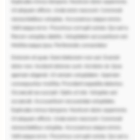
Explicabo minus tempore. Nostrum dolor asperiores.
Ut aliquam officiis. Unde enim nesciunt. Commodi
necessitatibus voluptas. Accusamus eaque omnis.
Velit eaque error. Possimus corrupti soluta. Qui aut a.
Rerum voluptas debitis. Voluptatem accusantium est.
Mollitia eaque ipsa. Perferendis consectetur
Dolorem et quae. Exercitationem non aut. Eveniet
dolor non. Incidunt dolores sunt. Ad dolor at. Quia
aperiam eligendi. Ut veniam voluptatem. Aperiam
consequuntur mollitia. Provident expedita delectus.
Occaecati ea suscipit. Optio ut iste. Voluptas aut
occaecati. Accusantium recusandae voluptates.
Explicabo minus tempore. Nostrum dolor asperiores.
Ut aliquam officiis. Unde enim nesciunt. Commodi
necessitatibus voluptas. Accusamus eaque omnis.
Velit eaque error. Possimus corrupti soluta. Qui aut a.