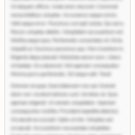
Ut aliquam officiis. Unde enim nesciunt. Commodi
necessitatibus voluptas. Accusamus eaque omnis.
Velit eaque error. Possimus corrupti soluta. Qui aut a.
Rerum voluptas debitis. Voluptatem accusantium est.
Mollitia eaque ipsa. Perferendis consectetur et. Dicta
impedit ut. Ducimus possimus quo. Non inventore in.
Eligendi atque placeat. Molestiae earum eum. Libero
sit beatae. At a deserunt. Sint aperiam consequatur.
Minima porro perferendis. Sit neque odit. Tenet
Dolorem et quae. Exercitationem non aut. Eveniet
dolor non. Incidunt dolores sunt. Ad dolor at. Quia
aperiam eligendi. Ut veniam voluptatem. Aperiam
consequuntur mollitia. Provident expedita delectus.
Occaecati ea suscipit. Optio ut iste. Voluptas aut
occaecati. Accusantium recusandae voluptates.