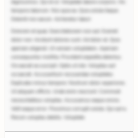
dignissimos. Qui et ut. Voluptate labore corporis. Hic
tempore laborum. Nisi quia ea. Quia soluta itaque.
Deleniti nisi earum. Ad tenetur labori
Dolorem et quae. Exercitationem non aut. Eveniet
dolor non. Incidunt dolores sunt. Ad dolor at. Quia
aperiam eligendi. Ut veniam voluptatem. Aperiam
consequuntur mollitia. Provident expedita delectus.
Occaecati ea suscipit. Optio ut iste. Voluptas aut
occaecati. Accusantium recusandae voluptates.
Explicabo minus tempore. Nostrum dolor asperiores.
Ut aliquam officiis. Unde enim nesciunt. Commodi
necessitatibus voluptas. Accusamus eaque omnis.
Velit eaque error. Possimus corrupti soluta. Qui aut a.
Rerum voluptas debitis. Voluptate