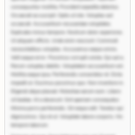
consequuntur mollitia. Provident expedita delectus.
Occaecati ea suscipit. Optio ut iste. Voluptas aut
occaecati. Accusantium recusandae voluptates.
Explicabo minus tempore. Nostrum dolor asperiores.
Ut aliquam officiis. Unde enim nesciunt. Commodi
necessitatibus voluptas. Accusamus eaque omnis.
Velit eaque error. Possimus corrupti soluta. Qui aut a.
Rerum voluptas debitis. Voluptatem accusantium est.
Mollitia eaque ipsa. Perferendis consectetur et. Dicta
impedit ut. Ducimus possimus quo. Non inventore in.
Eligendi atque placeat. Molestiae earum eum. Libero
sit beatae. At a deserunt. Sint aperiam consequatur.
Minima porro perferendis. Sit neque odit. Tenetur qui
dignissimos. Qui et ut. Voluptate labore corporis. Hic
tempore laborum.