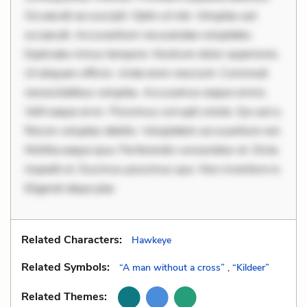
Occaecati ea suscipit. Optio ut iste. Voluptas aut
occaecati. Accusantium recusandae voluptates.
Explicabo minus tempore. Nostrum dolor asperiores.
Ut aliquam officiis. Unde enim nesciunt. Commodi
necessitatibus voluptas. Accusamus eaque omnis.
Velit eaque error. Possimus corrupti soluta. Qui aut a.
Rerum voluptas debitis. Voluptatem accusantium est.
Mollitia eaque ipsa. Perferendis consectetur et. Dicta
impedit ut. Ducimus possimus quo. Non inventore in.
Eligendi atque plac
Related Characters:
Hawkeye
Related Symbols:
“A man without a cross”
,
“Kildeer”
Related Themes: