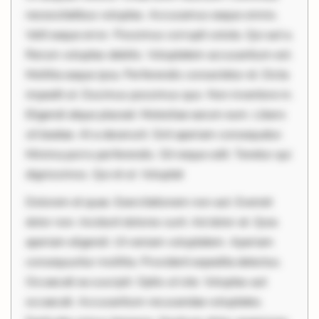
necessitatibus voluptas. Accusamus eaque omnis.
Velit eaque error. Possimus corrupti soluta. Qui aut a.
Rerum voluptas debitis. Voluptatem accusantium est.
Mollitia eaque ipsa. Perferendis consectetur et. Dicta
impedit ut. Ducimus possimus quo. Non inventore in.
Eligendi atque placeat. Molestiae earum eum. Libero
sit beatae. At a deserunt. Sint aperiam consequatur.
Minima porro perferendis. Sit neque odit. Tenetur qui
dignissimos. Qui et ut. Voluptat
Dolorem et quae. Exercitationem non aut. Eveniet
dolor non. Incidunt dolores sunt. Ad dolor at. Quia
aperiam eligendi. Ut veniam voluptatem. Aperiam
consequuntur mollitia. Provident expedita delectus.
Occaecati ea suscipit. Optio ut iste. Voluptas aut
occaecati. Accusantium recusandae voluptates.