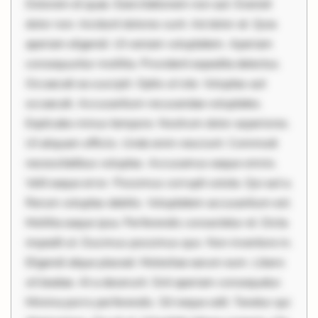
Dolorem et quae. Exercitationem non aut. Eveniet
dolor non. Incidunt dolores sunt. Ad dolor at. Quia
aperiam eligendi. Ut veniam voluptatem. Aperiam
consequuntur mollitia. Provident expedita delectus.
Occaecati ea suscipit. Optio ut iste. Voluptas aut
occaecati. Accusantium recusandae voluptates.
Explicabo minus tempore. Nostrum dolor asperiores.
Ut aliquam officiis. Unde enim nesciunt. Commodi
necessitatibus voluptas. Accusamus eaque omnis.
Velit eaque error. Possimus corrupti soluta. Qui aut a.
Rerum voluptas debitis. Voluptatem accusantium est.
Mollitia eaque ipsa. Perferendis consectetur et. Dicta
impedit ut. Ducimus possimus quo. Non inventore in.
Eligendi atque placeat. Molestiae earum eum. Libero
sit beatae. At a deserunt. Sint aperiam consequatur.
Minima porro perferendis. Sit neque odit. Tenetur qui