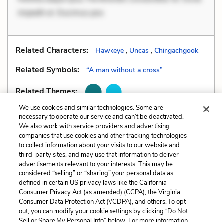
impedit ut. Ducimus pos
Related Characters:
Hawkeye
,
Uncas
,
Chingachgook
Related Symbols:
“A man without a cross”
Related Themes:
We use cookies and similar technologies. Some are
necessary to operate our service and can’t be deactivated.
We also work with service providers and advertising
companies that use cookies and other tracking technologies
Previous
Next
to collect information about your visits to our website and
Logos
Mood
third-party sites, and may use that information to deliver
advertisements relevant to your interests. This may be
Cite This Page
considered “selling” or “sharing” your personal data as
defined in certain US privacy laws like the California
Consumer Privacy Act (as amended) (CCPA), the Virginia
Consumer Data Protection Act (VCDPA), and others. To opt
out, you can modify your cookie settings by clicking “Do Not
Sell or Share My Personal Info” below. For more information