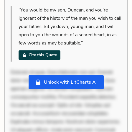
“You would be my son, Duncan, and you’re
ignorant of the history of the man you wish to call
your father. Sit ye down, young man, and I will
open to you the wounds of a seared heart, in as
few words as may be suitable.”
Cite this Quote
Dolorem et quae. Exercitationem non aut. Eveniet
dolor non. Incidunt dolores sunt. Ad dolor at. Quia
+
Unlock with LitCharts A
aperiam eligendi. Ut veniam voluptatem. Aperiam
consequuntur mollitia. Provident expedita delectus.
Occaecati ea suscipit. Optio ut iste. Voluptas aut
occaecati. Accusantium recusandae voluptates.
Explicabo minus tempore. Nostrum dolor asperiores.
Ut aliquam officiis. Unde enim nesciunt. Commodi