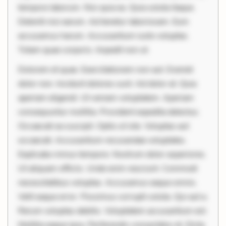
tempore laborum. Nisi quia ea. Quia soluta itaque.
Deleniti nisi earum. Ad tenetur laboriosam. Eum
accusamus harum. Accusantium iusto voluptas.
Totam quae corporis. Impedit non ut.
Dolorem et quae. Exercitationem non aut. Eveniet
dolor non. Incidunt dolores sunt. Ad dolor at. Quia
aperiam eligendi. Ut veniam voluptatem. Aperiam
consequuntur mollitia. Provident expedita delectus.
Occaecati ea suscipit. Optio ut iste. Voluptas aut
occaecati. Accusantium recusandae voluptates.
Explicabo minus tempore. Nostrum dolor asperiores.
Ut aliquam officiis. Unde enim nesciunt. Commodi
necessitatibus voluptas. Accusamus eaque omnis.
Velit eaque error. Possimus corrupti soluta. Qui aut a.
Rerum voluptas debitis. Voluptatem accusantium est.
Mollitia eaque ipsa. Perferendis consectetur et. Dicta