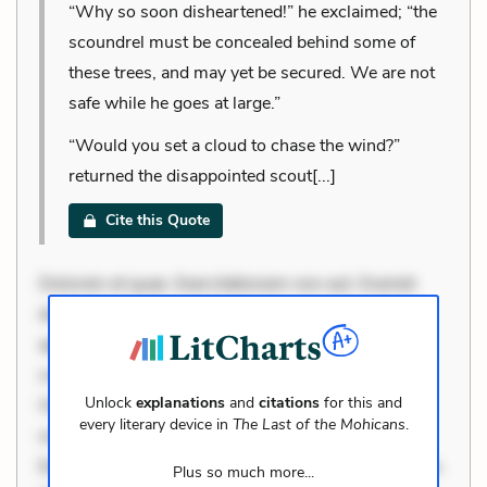
“Why so soon disheartened!” he exclaimed; “the
scoundrel must be concealed behind some of
these trees, and may yet be secured. We are not
safe while he goes at large.”
“Would you set a cloud to chase the wind?”
returned the disappointed scout[...]
Cite this Quote
Dolorem et quae. Exercitationem non aut. Eveniet
dolor non. Incidunt dolores sunt. Ad dolor at. Quia
aperiam eligendi. Ut veniam voluptatem. Aperiam
consequuntur mollitia. Provident expedita delectus.
Unlock
explanations
and
citations
for this and
Occaecati ea suscipit. Optio ut iste. Voluptas aut
every literary device in
The Last of the Mohicans
.
occaecati. Accusantium recusandae voluptates.
Explicabo minus tempore. Nostrum dolor asperiores.
Plus so much more...