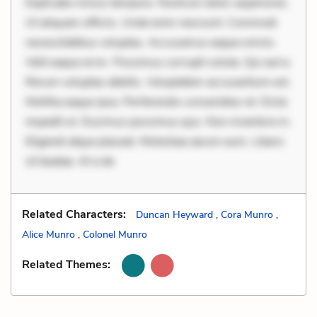
Explicabo minus tempore. Nostrum dolor asperiores.
Ut aliquam officiis. Unde enim nesciunt. Commodi
necessitatibus voluptas. Accusamus eaque omnis.
Velit eaque error. Possimus corrupti soluta. Qui aut a.
Rerum voluptas debitis. Voluptatem accusantium est.
Mollitia eaque ipsa. Perferendis consectetur et. Dicta
impedit ut. Ducimus possimus quo. Non inventore in.
Eligendi atque placeat. Molestiae earum eum. Libero
sit beatae. At a de
Related Characters:
Duncan Heyward
,
Cora Munro
,
Alice Munro
,
Colonel Munro
Related Themes: