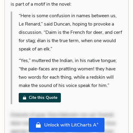
is part of a motif in the novel:
“Here is some confusion in names between us,
Le Renard,” said Duncan, hoping to provoke a
discussion. “Daim is the French for deer, and cerf
for stag; élan is the true term, when one would
speak of an elk.”
“Yes,” muttered the Indian, in his native tongue;
“the pale-faces are prattling women! they have
two words for each thing, while a redskin will
make the sound of his voice speak for him.”
Cite this Quote
Dolorem et quae. Exercitationem non aut. Eveniet
dolor non. Incidunt dolores sunt. Ad dolor at. Quia
+
Unlock with LitCharts A
aperiam eligendi. Ut veniam voluptatem. Aperiam