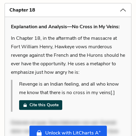
Chapter 18
Explanation and Analysis—No Cross in My Veins:
In Chapter 18, in the aftermath of the massacre at
Fort William Henry, Hawkeye vows murderous
revenge against the French and the Hurons should he
ever have the opportunity. He uses a metaphor to
emphasize just how angry he is:
Revenge is an Indian feeling, and all who know
me know that there is no cross in my veins[.]
Cite this Quote
Dolorem et quae. Exercitationem non aut. Eveniet
dolor non. Incidunt dolores sunt. Ad dolor at. Quia
+
Unlock with LitCharts A