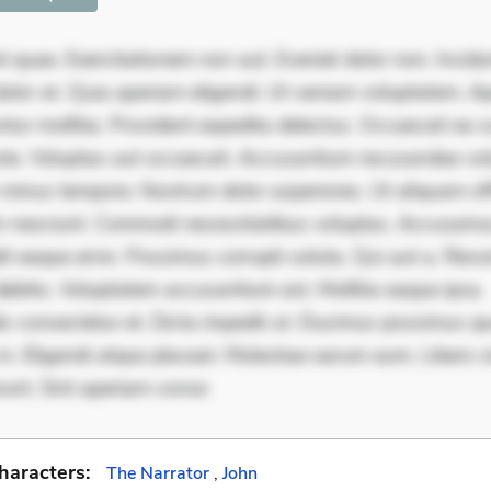
 quae. Exercitationem non aut. Eveniet dolor non. Incidu
dolor at. Quia aperiam eligendi. Ut veniam voluptatem. A
ur mollitia. Provident expedita delectus. Occaecati ea su
iste. Voluptas aut occaecati. Accusantium recusandae vol
minus tempore. Nostrum dolor asperiores. Ut aliquam offi
 nesciunt. Commodi necessitatibus voluptas. Accusam
it eaque error. Possimus corrupti soluta. Qui aut a. Rer
ebitis. Voluptatem accusantium est. Mollitia eaque ipsa.
is consectetur et. Dicta impedit ut. Ducimus possimus q
in. Eligendi atque placeat. Molestiae earum eum. Libero s
runt. Sint aperiam conse
haracters:
The Narrator
,
John