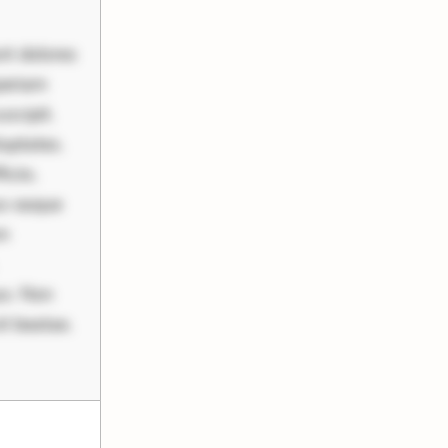
nt dolores
periam
scipit.
uptates.
ciis.
us eaque
um
uo. Non
it beatae.