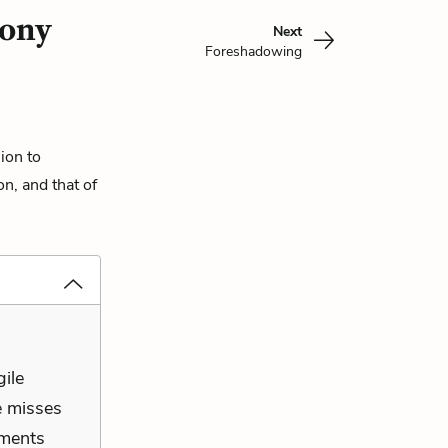
rony
Next
Foreshadowing
sion to
on, and that of
gile
e misses
aments