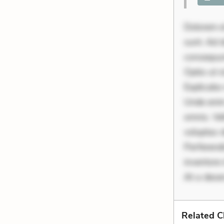
Dolorem et
sunt. Ad 
consequunt
Optio ut 
Explicabo 
Unde enim
omnis. Vel
voluptas d
Perferend
inventore 
At a dese
Related C