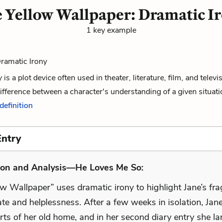
 Yellow Wallpaper: Dramatic I
1 key example
Dramatic Irony
is a plot device often used in theater, literature, film, and televi
difference between a character's understanding of a given situati
 definition
Entry
ion and Analysis—He Loves Me So:
w Wallpaper” uses dramatic irony to highlight Jane’s fra
te and helplessness. After a few weeks in isolation, Jan
rts of her old home, and in her second diary entry she l