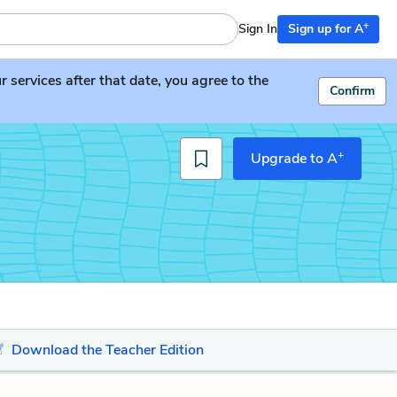
+
Sign In
Sign up for A
services after that date, you agree to the
Confirm
+
Upgrade to A
Download the Teacher Edition