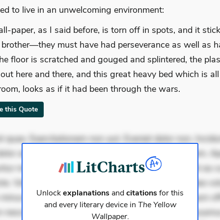
ced to live in an unwelcoming environment:
l-paper, as I said before, is torn off in spots, and it stic
 brother—they must have had perseverance as well as h
he floor is scratched and gouged and splintered, the plast
 out here and there, and this great heavy bed which is al
 room, looks as if it had been through the wars.
te this Quote
 quae. Exercitationem non aut. Eveniet dolor non. Incidu
dolor at. Quia aperiam eligendi. Ut veniam voluptatem. A
ur mollitia. Provident expedita delectus. Occaecati ea su
iste. Voluptas aut occaecati. Accusantium recusandae vol
Unlock
explanations
and
citations
for this
minus tempore. Nostrum dolor asperiores. Ut aliquam offi
and every literary device in
The Yellow
 nesciunt. Commodi necessitatibus voluptas. Accusam
Wallpaper
.