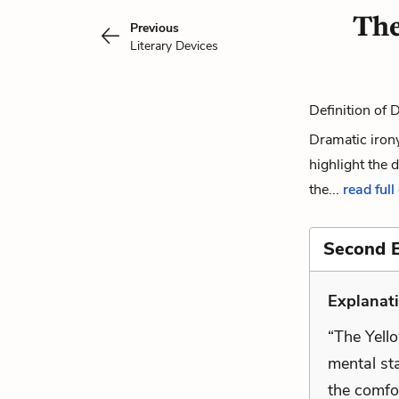
The
Previous
Literary Devices
Definition of 
Dramatic irony 
highlight the 
the...
read full
Second 
Explanat
“The Yello
mental sta
the comfo