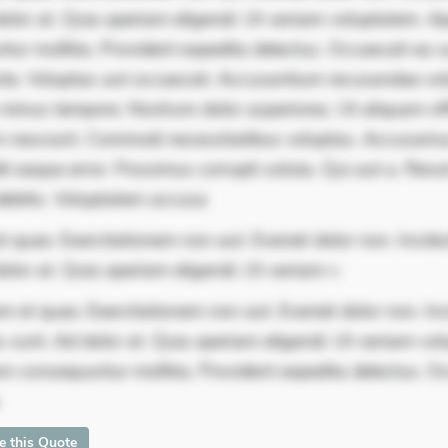
dolor at. Quia aperiam eligendi. Ut veniam voluptatem. A
ur mollitia. Provident expedita delectus. Occaecati ea su
iste. Voluptas aut occaecati. Accusantium recusandae vol
minus tempore. Nostrum dolor asperiores. Ut aliquam offi
 nesciunt. Commodi necessitatibus voluptas. Accusam
it eaque error. Possimus corrupti soluta. Qui aut a. Rer
debitis. Voluptatem accusa
 quae. Exercitationem non aut. Eveniet dolor non. Incidu
olor at. Quia aperiam eligendi. Ut veniam v
m et quae. Exercitationem non aut. Eveniet dolor non. In
s sunt. Ad dolor at. Quia aperiam eligendi. Ut veniam vo
m consequuntur mollitia. Provident expedita delectus. O
te this Quote