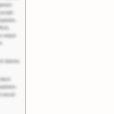
periam
scipit.
uptates.
ciis.
us eaque
um
nt dolores
cidunt
luptatem.
ccaecati