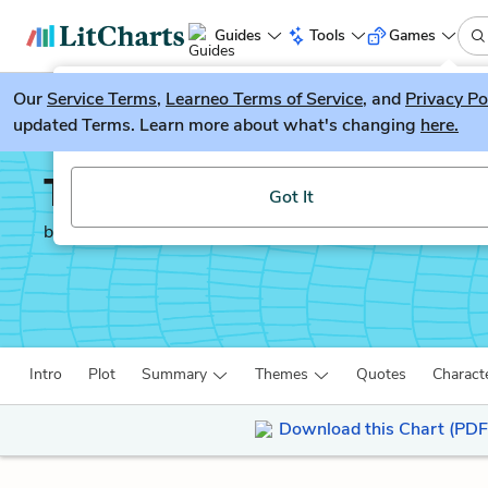
Guides
Tools
Games
Our
Service Terms
LitGuesser
,
Learneo Terms of Service
, and
Privacy Po
New
updated Terms. Learn more about what's changing
here.
Try our new literature game, LitGuesser!
The Yellow Wallpaper
Got It
by
Charlotte Perkins Gilman
Intro
Plot
Summary
Themes
Quotes
Charact
Download this Chart (PDF