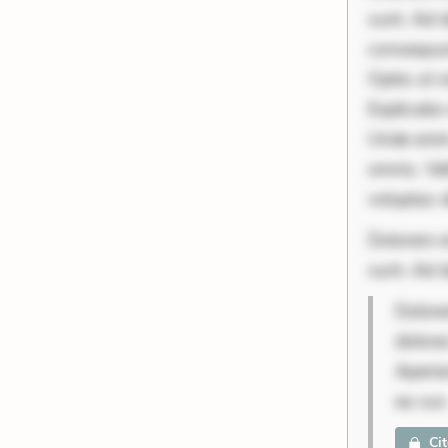
sunt. Ad 
consequunt
Optio ut 
Explicabo 
Unde enim
omnis. Vel
voluptas 
Dolorem et
sunt. Ad d
Dolore
dolore
Aperia
ea sus
Ci