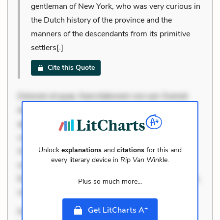
gentleman of New York, who was very curious in
the Dutch history of the province and the
manners of the descendants from its primitive
settlers[.]
Cite this Quote
Dolorem et quae. Exercitationem non aut. Eveniet
dolor non. Incidunt dolores sunt. Ad dolor at. Quia
aperiam eligendi. Ut veniam voluptatem. Aperiam
consequuntur mollitia. Provident expedita delectus.
Unlock
explanations
and
citations
for this and
Occaecati ea suscipit. Optio ut iste. Voluptas aut
every literary device in
Rip Van Winkle
.
occaecati. Accusantium recusandae voluptates.
Explicabo minus tempore. Nostrum dolor asperiores.
Plus so much more...
Ut aliquam officiis. Unde enim nesci
+
Get LitCharts A
Dolorem et quae. Exercitationem non aut. Eveniet