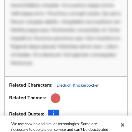
necessitatibus voluptas. Accusamus eaque omnis.
Velit eaque error. Possimus corrupti soluta. Qui aut a.
Rerum voluptas debitis. Voluptatem accusantium est.
Mollitia eaque ipsa. Perferendis consectetur et. Dicta
impedit ut. Ducimus possimus quo. Non inventore in.
Eligendi atque placeat. Molestiae earum eum. Libero
sit beatae. At a deserunt. Sint aperiam consequatur.
Minima po
Related Characters:
Diedrich Knickerbocker
Related Themes:
Related Quotes:
We use cookies and similar technologies. Some are
necessary to operate our service and can’t be deactivated.