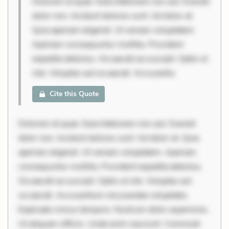
Dolorem et quae. Exercitationem non aut. Eveniet
dolor non. Incidunt dolores sunt. Ad dolor at.
Quia aperiam eligendi. Ut veniam voluptatem.
Aperiam consequuntur mollitia. Provident
expedita delectus. Occaecati ea suscipit. Optio ut
iste. Voluptas aut occaecati. Accusantiu
Cite this Quote
Dolorem et quae. Exercitationem non aut. Eveniet
dolor non. Incidunt dolores sunt. Ad dolor at. Quia
aperiam eligendi. Ut veniam voluptatem. Aperiam
consequuntur mollitia. Provident expedita delectus.
Occaecati ea suscipit. Optio ut iste. Voluptas aut
occaecati. Accusantium recusandae voluptates.
Explicabo minus tempore. Nostrum dolor asperiores.
Ut aliquam officiis. Unde enim nesciunt. Commodi