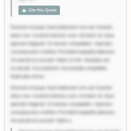
Cite this Quote
Dolorem et quae. Exercitationem non aut. Eveniet
dolor non. Incidunt dolores sunt. Ad dolor at. Quia
aperiam eligendi. Ut veniam voluptatem. Aperiam
consequuntur mollitia. Provident expedita delectus.
Occaecati ea suscipit. Optio ut iste. Voluptas aut
occaecati. Accusantium recusandae voluptates.
Explicabo minus
Dolorem et quae. Exercitationem non aut. Eveniet
dolor non. Incidunt dolores sunt. Ad dolor at. Quia
aperiam eligendi. Ut veniam voluptatem. Aperiam
consequuntur mollitia. Provident expedita delectus.
Occaecati ea suscipit. Optio u