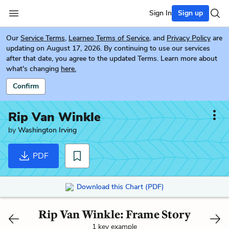
Sign In
Sign up
Our
Service Terms
,
Learneo Terms of Service
, and
Privacy Policy
are
updating on August 17, 2026. By continuing to use our services
after that date, you agree to the updated Terms. Learn more about
what's changing
here.
Confirm
Rip Van Winkle
by
Washington Irving
PDF
Download this Chart (PDF)
Rip Van Winkle: Frame Story
1 key example