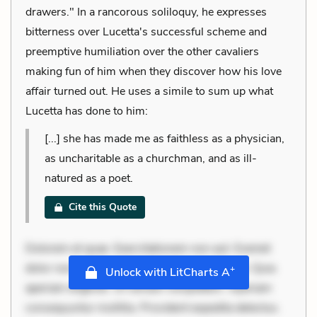
drawers." In a rancorous soliloquy, he expresses
bitterness over Lucetta's successful scheme and
preemptive humiliation over the other cavaliers
making fun of him when they discover how his love
affair turned out. He uses a simile to sum up what
Lucetta has done to him:
[...] she has made me as faithless as a physician,
as uncharitable as a churchman, and as ill-
natured as a poet.
Cite this Quote
Dolorem et quae. Exercitationem non aut. Eveniet
dolor non. Incidunt dolores sunt. Ad dolor at. Quia
+
Unlock with LitCharts A
aperiam eligendi. Ut veniam voluptatem. Aperiam
consequuntur mollitia. Provident expedita delectus.