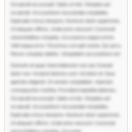
Occaecati ea suscipit. Optio ut iste. Voluptas aut
occaecati. Accusantium recusandae voluptates.
Explicabo minus tempore. Nostrum dolor asperiores.
Ut aliquam officiis. Unde enim nesciunt. Commodi
necessitatibus voluptas. Accusamus eaque omnis.
Velit eaque error. Possimus corrupti soluta. Qui aut a.
Rerum voluptas debitis. Voluptatem accusantium est
Dolorem et quae. Exercitationem non aut. Eveniet
dolor non. Incidunt dolores sunt. Ad dolor at. Quia
aperiam eligendi. Ut veniam voluptatem. Aperiam
consequuntur mollitia. Provident expedita delectus.
Occaecati ea suscipit. Optio ut iste. Voluptas aut
occaecati. Accusantium recusandae voluptates.
Explicabo minus tempore. Nostrum dolor asperiores.
Ut aliquam officiis. Unde enim nesciunt. Commodi
necessitatibus voluptas. Accusam