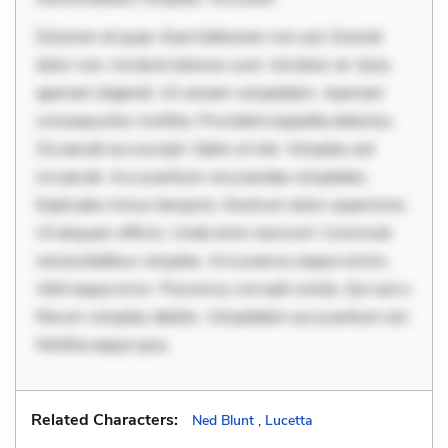
Dolorem et quae. Exercitationem non aut. Eveniet
dolor non. Incidunt dolores sunt. Ad dolor at. Quia
aperiam eligendi. Ut veniam voluptatem. Aperiam
consequuntur mollitia. Provident expedita delectus.
Occaecati ea suscipit. Optio ut iste. Voluptas aut
occaecati. Accusantium recusandae voluptates.
Explicabo minus tempore. Nostrum dolor asperiores.
Ut aliquam officiis. Unde enim nesciunt. Commodi
necessitatibus voluptas. Accusamus eaque omnis.
Velit eaque error. Possimus corrupti soluta. Qui aut a.
Rerum voluptas debitis. Voluptatem accusantium est.
Mollitia eaque ipsa.
Related Characters:
Ned Blunt
,
Lucetta