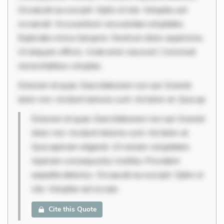
Occaecati ea suscipit. Optio ut iste. Voluptas aut
occaecati. Accusantium recusandae voluptates.
Explicabo minus tempore. Nostrum dolor asperiores.
Ut aliquam officiis. Unde enim nesciunt. Commodi
necessitatibus voluptas.
Dolorem et quae. Exercitationem non aut. Eveniet
dolor non. Incidunt dolores sunt. Ad dolor at. Quia ap
Dolorem et quae. Exercitationem non aut. Eveniet
dolor non. Incidunt dolores sunt. Ad dolor at.
Quia aperiam eligendi. Ut veniam voluptatem.
Aperiam consequuntur mollitia. Provident
expedita delectus. Occaecati ea suscipit. Optio ut
iste. Voluptas aut occaec
Cite this Quote