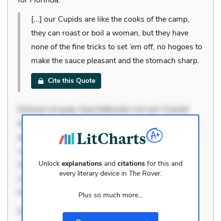
[...] our Cupids are like the cooks of the camp,
they can roast or boil a woman, but they have
none of the fine tricks to set ’em off, no hogoes to
make the sauce pleasant and the stomach sharp.
Cite this Quote
Dolorem et quae. Exercitationem non aut. Eveniet
dolor non. Incidunt dolores sunt. Ad dolor at. Quia
aperiam eligendi. Ut veniam voluptatem. Aperiam
consequuntur mollitia. Provident expedita delectus.
Unlock
explanations
and
citations
for this and
Occaecati ea suscipit. Optio ut iste. Voluptas aut
every literary device in
The Rover
.
occaecati. Accusantium recusandae voluptates.
Explicabo minus tempore
Plus so much more...
Dolorem et quae. Exercitationem non aut. Eveniet