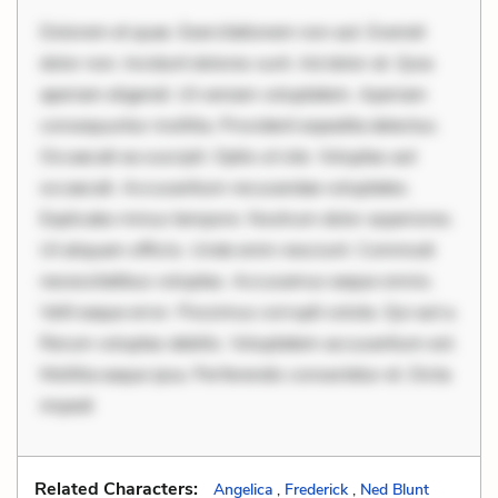
Dolorem et quae. Exercitationem non aut. Eveniet
dolor non. Incidunt dolores sunt. Ad dolor at. Quia
aperiam eligendi. Ut veniam voluptatem. Aperiam
consequuntur mollitia. Provident expedita delectus.
Occaecati ea suscipit. Optio ut iste. Voluptas aut
occaecati. Accusantium recusandae voluptates.
Explicabo minus tempore. Nostrum dolor asperiores.
Ut aliquam officiis. Unde enim nesciunt. Commodi
necessitatibus voluptas. Accusamus eaque omnis.
Velit eaque error. Possimus corrupti soluta. Qui aut a.
Rerum voluptas debitis. Voluptatem accusantium est.
Mollitia eaque ipsa. Perferendis consectetur et. Dicta
impedi
Related Characters:
Angelica
,
Frederick
,
Ned Blunt