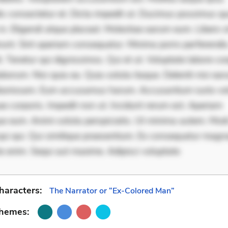
is consectetur et. Dicta impedit ut. Ducimus possimus q
in. Eligendi atque placeat. Molestiae earum eum. Libero s
unt. Sint aperiam consequatur. Minima porro perferendis.
. Tenetur qui dignissimos. Qui et ut. Voluptate labore cor
borum. Nisi quia ea. Quia soluta itaque. Deleniti nisi ea
aboriosam. Eum accusamus harum. Accusantium iusto vo
e corporis. Impedit non ut. Incidunt rerum est. Aperiam
e eum. Animi soluta perspiciatis. Ut minima autem. Mod
t qui qui. Qui similique praesentium. Ex consequatur mag
te enim. Sequi aut maxime. Adipisci voluptate
haracters:
The Narrator or “Ex-Colored Man”
Themes: