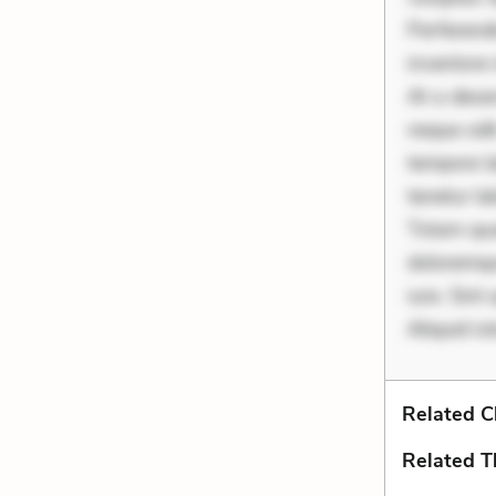
Perferend
inventore 
At a deser
neque odit
tempore la
tenetur l
Totam qua
doloremqu
iure. Sin
Aliquid is
Related C
Related 