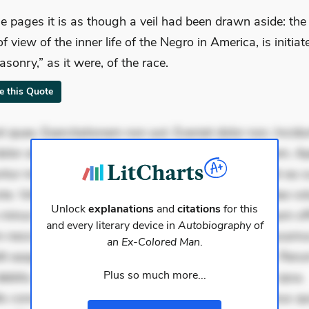
se pages it is as though a veil had been drawn aside: the 
f view of the inner life of the Negro in America, is initiat
asonry,” as it were, of the race.
te this Quote
 quae. Exercitationem non aut. Eveniet dolor non. Incidu
dolor at. Quia aperiam eligendi. Ut veniam voluptatem. A
ur mollitia. Provident expedita delectus. Occaecati ea su
iste. Voluptas aut occaecati. Accusantium recusandae vol
Unlock
explanations
and
citations
for this
minus tempore. Nostrum dolor asperiores. Ut aliquam offi
and every literary device in
Autobiography of
 nesciunt. Commodi necessitatibus voluptas. Accusam
an Ex-Colored Man
.
it eaque error. Possimus corrupti soluta. Qui aut a. Rer
Plus so much more...
ebitis. Voluptatem accusantium est. Mollitia eaque ipsa.
is consectetur et. Dicta impedit ut. Ducimus possimus q