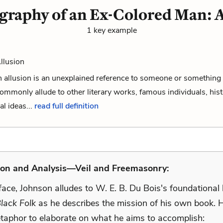
graphy of an Ex-Colored Man: A
1 key example
Allusion
 an allusion is an unexplained reference to someone or something 
commonly allude to other literary works, famous individuals, hist
al ideas...
read full definition
ion and Analysis—Veil and Freemasonry:
eface, Johnson alludes to W. E. B. Du Bois's foundationa
lack Folk
as he describes the mission of his own book. 
taphor to elaborate on what he aims to accomplish: