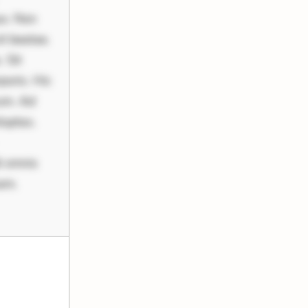
uo. Non
it beatae.
 Sit
poris. Hic
rum. Ad
luptas.
i omnis
nam.