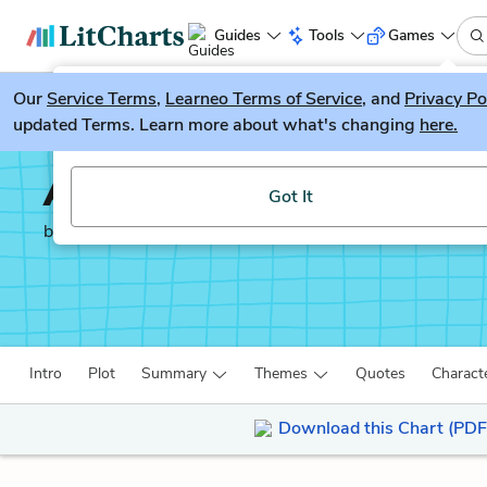
Guides
Tools
Games
Our
Service Terms
LitGuesser
,
Learneo Terms of Service
, and
Privacy Po
New
updated Terms. Learn more about what's changing
here.
Try our new literature game, LitGuesser!
Autobiography of an E
Got It
by
James Weldon Johnson
Intro
Plot
Summary
Themes
Quotes
Charact
Download this Chart (PDF