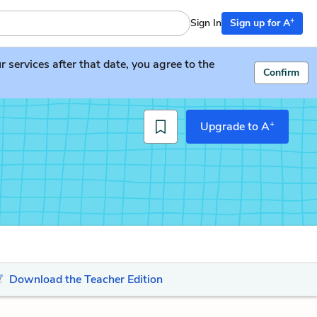
+
Sign In
Sign up for A
services after that date, you agree to the
Confirm
+
Upgrade to A
Download the Teacher Edition