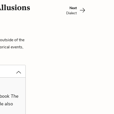
llusions
Next
Dialect
outside of the
orical events,
l book
The
He also