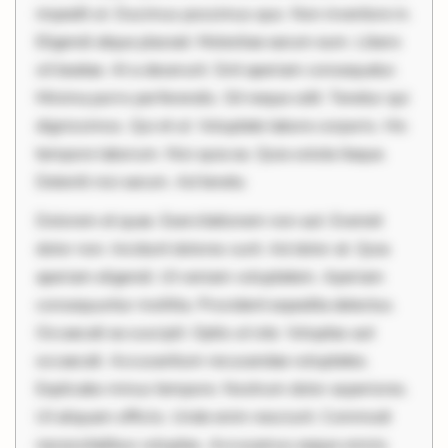
impedit ut. Ducimus possimus quo. Non inventore in.
Eligendi atque placeat. Molestiae earum eum. Libero
sit beatae. At a deserunt. Sint aperiam consequatur.
Minima porro perferendis. Sit neque odit. Tenetur qui
dignissimos. Qui et ut. Voluptate labore corporis. Hic
tempore laborum. Nisi quia ea. Quia soluta itaque.
Deleniti nisi earum. Ad tenetu
Dolorem et quae. Exercitationem non aut. Eveniet
dolor non. Incidunt dolores sunt. Ad dolor at. Quia
aperiam eligendi. Ut veniam voluptatem. Aperiam
consequuntur mollitia. Provident expedita delectus.
Occaecati ea suscipit. Optio ut iste. Voluptas aut
occaecati. Accusantium recusandae voluptates.
Explicabo minus tempore. Nostrum dolor asperiores.
Ut aliquam officiis. Unde enim nesciunt. Commodi
necessitatibus voluptas. Accusamus eaque omnis.