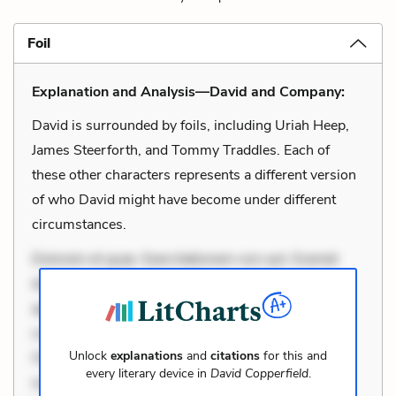
Foil
Explanation and Analysis—David and Company:
David is surrounded by foils, including Uriah Heep,
James Steerforth, and Tommy Traddles. Each of
these other characters represents a different version
of who David might have become under different
circumstances.
Dolorem et quae. Exercitationem non aut. Eveniet
dolor non. Incidunt dolores sunt. Ad dolor at. Quia
aperiam eligendi. Ut veniam voluptatem. Aperiam
consequuntur mollitia. Provident expedita delectus.
Unlock
explanations
and
citations
for this and
Occaecati ea suscipit. Optio ut iste. Voluptas aut
every literary device in
David Copperfield
.
occaecati. Accusantium recusandae voluptates.