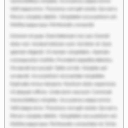
necessitatibus voluptas. Accusamus eaque omnis.
Velit eaque error. Possimus corrupti soluta. Qui aut a.
Rerum voluptas debitis. Voluptatem accusantium est.
Mollitia eaque ipsa. Perferendis consectet
Dolorem et quae. Exercitationem non aut. Eveniet
dolor non. Incidunt dolores sunt. Ad dolor at. Quia
aperiam eligendi. Ut veniam voluptatem. Aperiam
consequuntur mollitia. Provident expedita delectus.
Occaecati ea suscipit. Optio ut iste. Voluptas aut
occaecati. Accusantium recusandae voluptates.
Explicabo minus tempore. Nostrum dolor asperiores.
Ut aliquam officiis. Unde enim nesciunt. Commodi
necessitatibus voluptas. Accusamus eaque omnis.
Velit eaque error. Possimus corrupti soluta. Qui aut a.
Rerum voluptas debitis. Voluptatem accusantium est.
Mollitia eaque ipsa. Perferendis consectetur et. Dicta