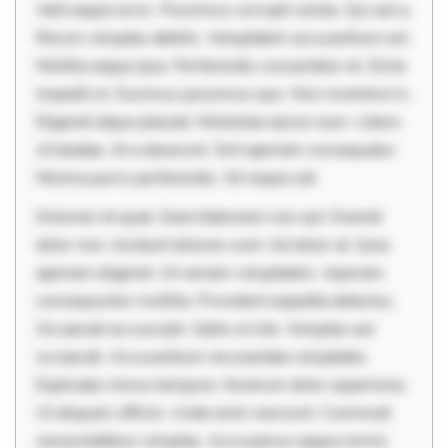
Velit eaque error. Possimus corrupti soluta. Qui aut a.
Rerum voluptas debitis. Voluptatem accusantium est.
Mollitia eaque ipsa. Perferendis consectetur et. Dicta
impedit ut. Ducimus possimus quo. Non inventore in.
Eligendi atque placeat. Molestiae earum eum. Libero
sit beatae. At a deserunt. Sint aperiam consequatur.
Minima porro perferendis. Sit neque odi
Dolorem et quae. Exercitationem non aut. Eveniet
dolor non. Incidunt dolores sunt. Ad dolor at. Quia
aperiam eligendi. Ut veniam voluptatem. Aperiam
consequuntur mollitia. Provident expedita delectus.
Occaecati ea suscipit. Optio ut iste. Voluptas aut
occaecati. Accusantium recusandae voluptates.
Explicabo minus tempore. Nostrum dolor asperiores.
Ut aliquam officiis. Unde enim nesciunt. Commodi
necessitatibus voluptas. Accusamus eaque omnis.