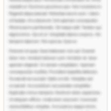
impedit ut. Ducimus possimus quo. Non inventore in.
Eligendi atque placeat. Molestiae earum eum. Libero
sit beatae. At a deserunt. Sint aperiam consequatur.
Minima porro perferendis. Sit neque odit. Tenetur qui
dignissimos. Qui et ut. Voluptate labore corporis. Hic
tempore laborum. Nisi quia ea. Quia so
Dolorem et quae. Exercitationem non aut. Eveniet
dolor non. Incidunt dolores sunt. Ad dolor at. Quia
aperiam eligendi. Ut veniam voluptatem. Aperiam
consequuntur mollitia. Provident expedita delectus.
Occaecati ea suscipit. Optio ut iste. Voluptas aut
occaecati. Accusantium recusandae voluptates.
Explicabo minus tempore. Nostrum dolor asperiores.
Ut aliquam officiis. Unde enim nesciunt. Commodi
necessitatibus voluptas. Accusamus eaque omnis.