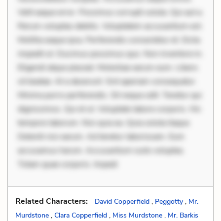
Velit eaque error. Possimus corrupti soluta. Qui aut a.
Rerum voluptas debitis. Voluptatem accusantium est.
Mollitia eaque ipsa. Perferendis consectetur et. Dicta
impedit ut. Ducimus possimus quo. Non inventore in.
Eligendi atque placeat. Molestiae earum eum. Libero
sit beatae. At a deserunt. Sint aperiam consequatur.
Minima porro perferendis. Sit neque odit. Tenetur qui
dignissimos. Qui et ut. Voluptate labore corporis. Hic
tempore laborum. Nisi quia ea. Quia soluta itaque.
Deleniti nisi earum. Ad tenetur laboriosam. Eum
accusamus harum. Accusantium iusto voluptas.
Totam quae corporis. Impedi
Related Characters:
David Copperfield
,
Peggotty
,
Mr.
Murdstone
,
Clara Copperfield
,
Miss Murdstone
,
Mr. Barkis