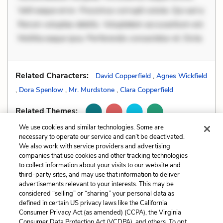
Velit eaque error. Possimus corrupti soluta. Qui aut a.
Rerum voluptas debitis. Voluptatem accusantium est.
Mollitia eaque ipsa. Perferendis consectetur et. Dicta
Related Characters:
David Copperfield
,
Agnes Wickfield
,
Dora Spenlow
,
Mr. Murdstone
,
Clara Copperfield
Related Themes:
We use cookies and similar technologies. Some are
necessary to operate our service and can’t be deactivated.
We also work with service providers and advertising
companies that use cookies and other tracking technologies
Previous
Next
to collect information about your visits to our website and
Dramatic Irony
Foreshadowing
third-party sites, and may use that information to deliver
advertisements relevant to your interests. This may be
Cite This Page
considered “selling” or “sharing” your personal data as
defined in certain US privacy laws like the California
Consumer Privacy Act (as amended) (CCPA), the Virginia
Consumer Data Protection Act (VCDPA), and others. To opt