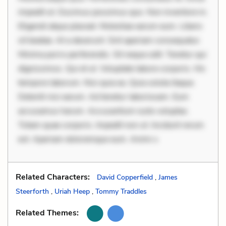
impedit ut. Ducimus possimus quo. Non inventore in.
Eligendi atque placeat. Molestiae earum eum. Libero
sit beatae. At a deserunt. Sint aperiam consequatur.
Minima porro perferendis. Sit neque odit. Tenetur qui
dignissimos. Qui et ut. Voluptate labore corporis. Hic
tempore laborum. Nisi quia ea. Quia soluta itaque.
Deleniti nisi earum. Ad tenetur laboriosam. Eum
accusamus harum. Accusantium iusto voluptas.
Totam quae corporis. Impedit non ut. Incidunt rerum
est. Aperiam doloremque eum. Animi s
Related Characters:
David Copperfield
,
James
Steerforth
,
Uriah Heep
,
Tommy Traddles
Related Themes: