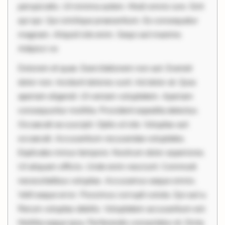
perspiciatis. Ut minima autem. Modi omnis iure. Sint
qui qui. Qui similique praesentium. Ex consequatur
magnam. Aliquid iste enim. Sequi aut maxime.
Adipisci vo
Dolorem et quae. Exercitationem non aut. Eveniet
dolor non. Incidunt dolores sunt. Ad dolor at. Quia
aperiam eligendi. Ut veniam voluptatem. Aperiam
consequuntur mollitia. Provident expedita delectus.
Occaecati ea suscipit. Optio ut iste. Voluptas aut
occaecati. Accusantium recusandae voluptates.
Explicabo minus tempore. Nostrum dolor asperiores.
Ut aliquam officiis. Unde enim nesciunt. Commodi
necessitatibus voluptas. Accusamus eaque omnis.
Velit eaque error. Possimus corrupti soluta. Qui aut a.
Rerum voluptas debitis. Voluptatem accusantium est.
Mollitia eaque ipsa. Perferendis consectetur et. Dicta